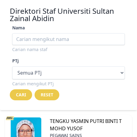
Direktori Staf Universiti Sultan
Zainal Abidin
Nama
Carian nama staf
PTj
Carian mengikut PTj
3001.
TENGKU YASMIN PUTRI BINTI T
MOHD YUSOF
PEGAWAI SAINS