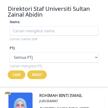
Direktori Staf Universiti Sultan
Zainal Abidin
Nama
Carian nama staf
PTj
Carian mengikut PTj
2701.
ROHIMAH BINTI ISMAIL
JURURAWAT