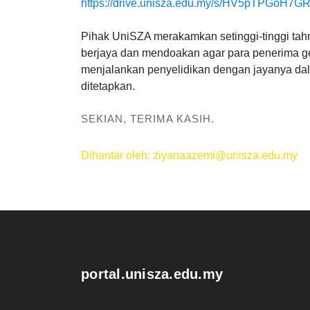
https://drive.unisza.edu.my/s/HV5pTPGoH7G
Pihak UniSZA merakamkan setinggi-tinggi tah
berjaya dan mendoakan agar para penerima g
menjalankan penyelidikan dengan jayanya da
ditetapkan.
SEKIAN, TERIMA KASIH.
Dihantar oleh: ziyanaazemi@unisza.edu.my
.
portal.unisza.edu.my