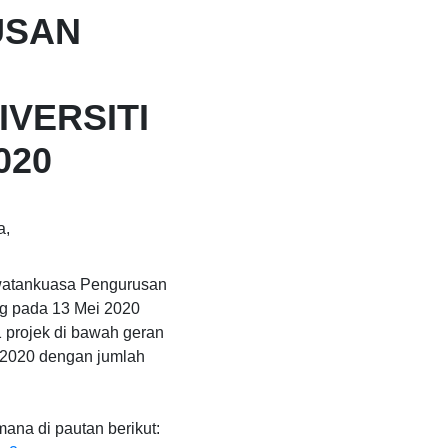
USAN
IVERSITI
020
a,
watankuasa Pengurusan
ng pada 13 Mei 2020
 projek di bawah geran
n 2020 dengan jumlah
mana di pautan berikut: