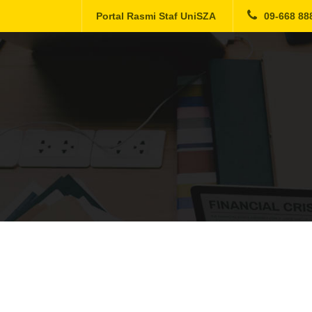
Portal Rasmi Staf UniSZA
09-668 88