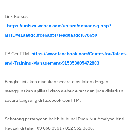
Link Kursus
:
https://unisza.webex.com/unisza/onstage/g.php?
MTID=e1aa8dc3fce6a85f7f4ad8a3dcf678650
FB CenTTM :
https://www.facebook.com/Centre-for-Talent-
and-Training-Management-915353805472803
Bengkel ini akan diadakan secara atas talian dengan
menggunakan aplikasi cisco webex event dan juga disiarkan
secara langsung di facebook CenTTM.
Sebarang pertanyaan boleh hubungi Puan Nur Amalyna binti
Radzali di talian 09 668 8961 / 012 952 3688.