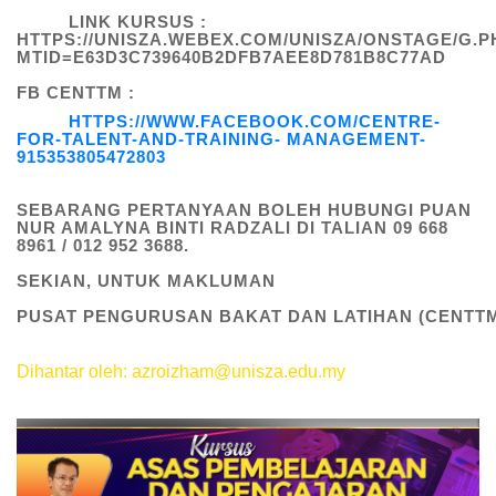
LINK KURSUS :
HTTPS://UNISZA.WEBEX.COM/UNISZA/ONSTAGE/G.P
MTID=E63D3C739640B2DFB7AEE8D781B8C77AD
FB CENTTM :
HTTPS://WWW.FACEBOOK.COM/CENTRE-
FOR-TALENT-AND-TRAINING- MANAGEMENT-
915353805472803
SEBARANG PERTANYAAN BOLEH HUBUNGI PUAN
NUR AMALYNA BINTI RADZALI DI TALIAN 09 668
8961 / 012 952 3688.
SEKIAN, UNTUK MAKLUMAN
PUSAT PENGURUSAN BAKAT DAN LATIHAN (CENTT
Dihantar oleh: azroizham@unisza.edu.my