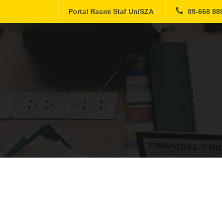
Portal Rasmi Staf UniSZA
09-668 88