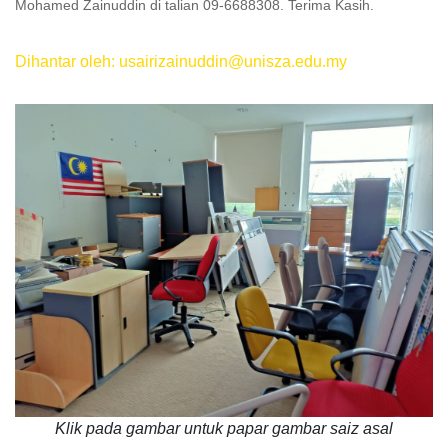
Mohamed Zainuddin di talian 09-6688308. Terima Kasih.
Dihantar oleh: usairizainuddin@unisza.edu.my
Klik pada gambar untuk papar gambar saiz asal