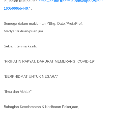
ini, boleh ikuti pautan
https://online.fliphtml5.com/okjcq/vwko/?
1605666554497
.
Semoga dalam makluman YBhg. Dato'/Prof./Prof.
Madya/Dr./tuan/puan jua.
Sekian, terima kasih.
"PRIHATIN RAKYAT: DARURAT MEMERANGI COVID-19"
"BERKHIDMAT UNTUK NEGARA"
"Ilmu dan Akhlak"
Bahagian Keselamatan & Kesihatan Pekerjaan,