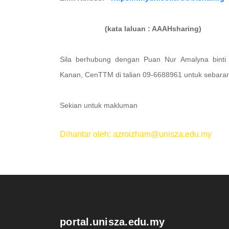
(kata laluan : AAAHsharing)
Sila berhubung dengan Puan Nur Amalyna binti R
Kanan, CenTTM di talian 09-6688961 untuk sebara
Sekian untuk makluman
Dihantar oleh: azroizham@unisza.edu.my
.
portal.unisza.edu.my