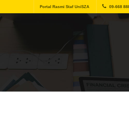
Portal Rasmi Staf UniSZA
09-668 88