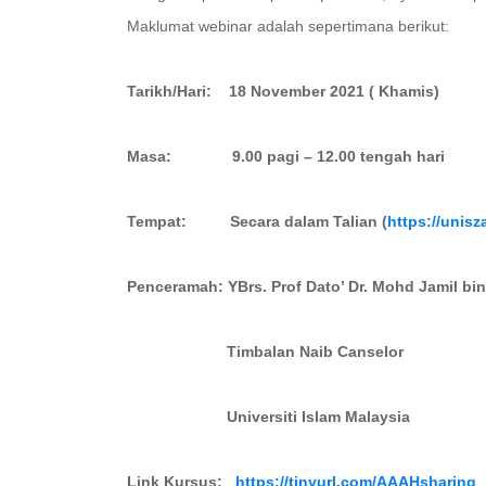
Maklumat webinar adalah sepertimana berikut:
Tarikh/Hari: 18 November 2021 ( Khamis)
Masa: 9.00 pagi – 12.00 tengah hari
Tempat: Secara dalam Talian (
https://unis
Penceramah:
YBrs. Prof Dato’ Dr. Mohd Jamil bi
Timbalan Naib Canselor
Universiti Islam Malaysia
Link Kursus:
https://tinyurl.com/AAAHsharing