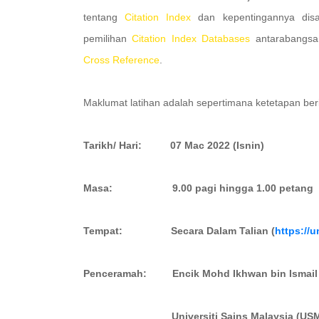
tentang
Citation Index
dan kepentingannya disam
pemilihan
Citation Index Databases
antarabangsa
Cross Reference
.
Maklumat latihan adalah sepertimana ketetapan beri
Tarikh/ Hari: 07 Mac 2022 (Isnin)
Masa: 9.00 pagi hingga 1.00 petang
Tempat: Secara Dalam Talian (
https://
Penceramah: Encik Mohd Ikhwan bin Ismail
Universiti Sains Malaysia (USM