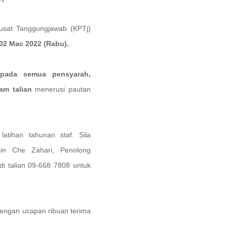
Pusat Tanggungjawab (KPTj)
02 Mac 2022 (Rabu).
epada semua pensyarah,
am talian
menerusi pautan
latihan tahunan staf. Sila
in Che Zahari, Penolong
di talian 09-668 7808 untuk
dengan ucapan ribuan terima