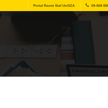
Portal Rasmi Staf UniSZA
09-668 88