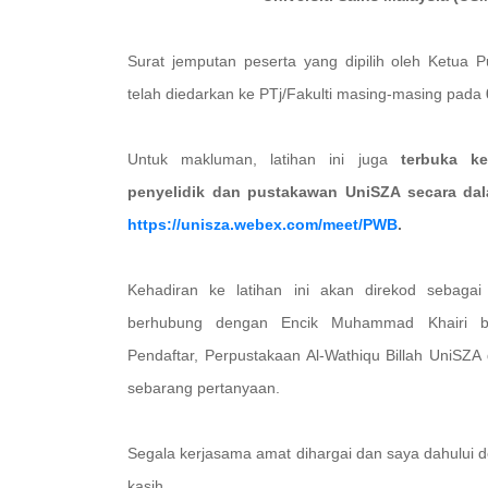
Surat jemputan peserta yang dipilih oleh Ketua 
telah diedarkan ke PTj/Fakulti masing-masing pada
Untuk makluman, latihan ini juga
terbuka k
penyelidik dan pustakawan UniSZA secara dal
https://unisza.webex.com/meet/PWB
.
Kehadiran ke latihan ini akan direkod sebagai 
berhubung dengan Encik Muhammad Khairi b
Pendaftar, Perpustakaan Al-Wathiqu Billah UniSZA 
sebarang pertanyaan.
Segala kerjasama amat dihargai dan saya dahului 
kasih.