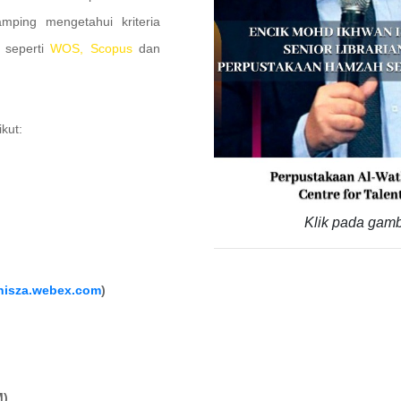
ping mengetahui kriteria
 seperti
WOS, Scopus
dan
kut:
Klik pada gamb
unisza.webex.com
)
)