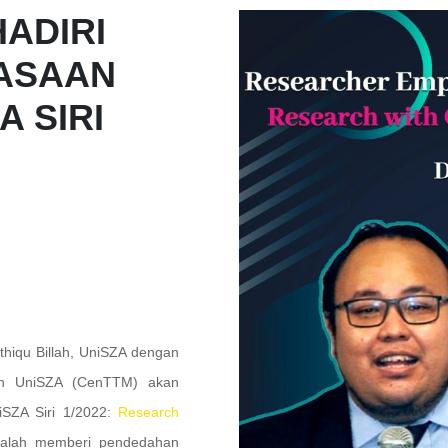
ADIRI
ASAAN
A SIRI
hiqu Billah, UniSZA dengan
an UniSZA (CenTTM) akan
iSZA Siri 1/2022:
Research
adalah memberi pendedahan