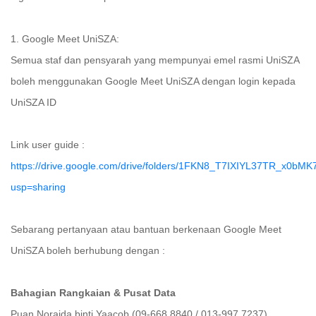
1. Google Meet UniSZA:
Semua staf dan pensyarah yang mempunyai emel rasmi UniSZA
boleh menggunakan Google Meet UniSZA dengan login kepada
UniSZA ID
Link user guide :
https://drive.google.com/drive/folders/1FKN8_T7IXIYL37TR_x0bM
usp=sharing
Sebarang pertanyaan atau bantuan berkenaan Google Meet
UniSZA boleh berhubung dengan :
Bahagian Rangkaian & Pusat Data
Puan Noraida binti Yaacob (09-668 8840 / 013-997 7237)