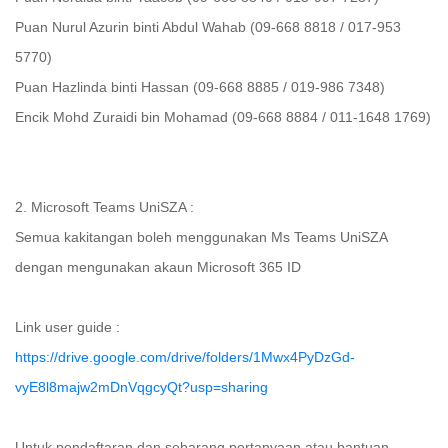
Puan Nurul Azurin binti Abdul Wahab (09-668 8818 / 017-953
5770)
Puan Hazlinda binti Hassan (09-668 8885 / 019-986 7348)
Encik Mohd Zuraidi bin Mohamad (09-668 8884 / 011-1648 1769)
2. Microsoft Teams UniSZA :
Semua kakitangan boleh menggunakan Ms Teams UniSZA
dengan mengunakan akaun Microsoft 365 ID
Link user guide :
https://drive.google.com/drive/folders/1Mwx4PyDzGd-
vyE8l8majw2mDnVqgcyQt?usp=sharing
Untuk pendaftaran dan sebarang pertanyaan atau bantuan