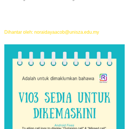
Dihantar oleh: noraidayaacob@unisza.edu.my