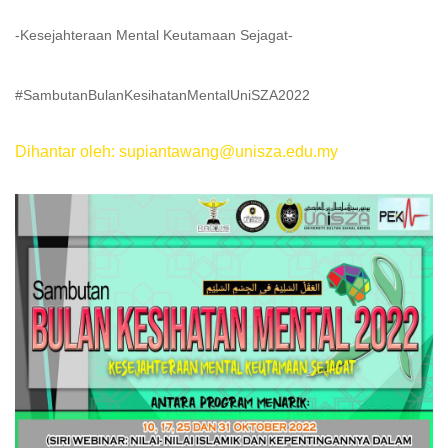
-Kesejahteraan Mental Keutamaan Sejagat-
#SambutanBulanKesihatanMentalUniSZA2022
Dihantar oleh: supiantawang@unisza.edu.my