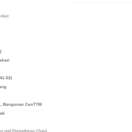
ikut:
ik (Terbuka)
gahari
Gred 41-52)
ng
, Bangunan CenTTM
adak
n staf Pentadbiran (Gred