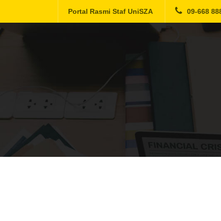
Portal Rasmi Staf UniSZA
09-668 88