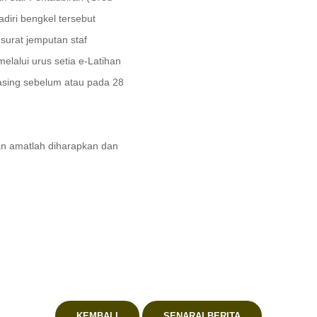
diri bengkel tersebut
urat jemputan staf
lalui urus setia e-Latihan
asing sebelum atau pada 28
puan amatlah diharapkan dan
KEMBALI
SENARAI BERITA