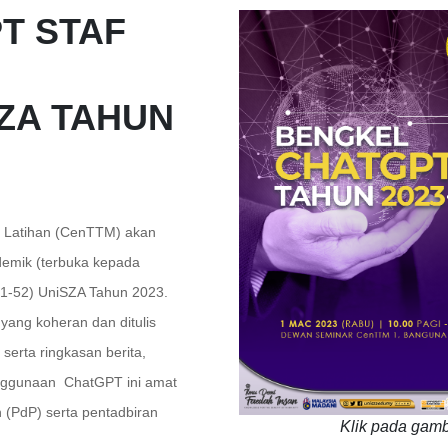
T STAF
ZA TAHUN
n Latihan (CenTTM) akan
emik (terbuka kepada
41-52) UniSZA Tahun 2023.
yang koheran dan ditulis
serta ringkasan berita,
enggunaan ChatGPT ini amat
 (PdP) serta pentadbiran
Klik pada gamb