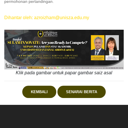
permohonan pertandingan.
Dihantar oleh: azroizham@unisza.edu.my
Klik pada gambar untuk papar gambar saiz asal
KEMBALI
SENARAI BERITA
.