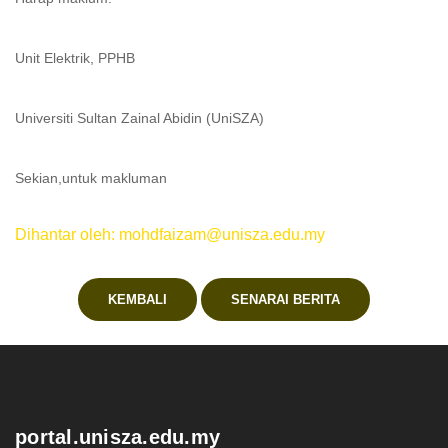
Unit Elektrik, PPHB
Universiti Sultan Zainal Abidin (UniSZA)
Sekian,untuk makluman
Dihantar oleh: mohdfaizam@unisza.edu.my
KEMBALI
SENARAI BERITA
.
portal.unisza.edu.my