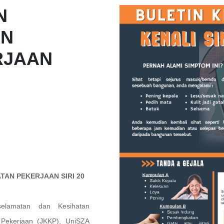
N
AN
RJAAN
AN PEKERJAAN SIRI 20
elamatan dan Kesihatan
 Pekerjaan (JKKP), UniSZA