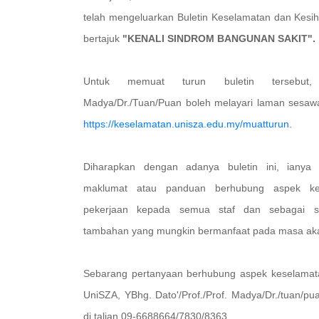
telah mengeluarkan Buletin Keselamatan dan Kesih
bertajuk
"KENALI SINDROM BANGUNAN SAKIT".
Untuk memuat turun buletin tersebut, Y
Madya/Dr./Tuan/Puan boleh melayari laman sesaw
https://keselamatan.unisza.edu.my/muatturun
.
Diharapkan dengan adanya buletin ini, ianya 
maklumat atau panduan berhubung aspek ke
pekerjaan kepada semua staf dan sebagai s
tambahan yang mungkin bermanfaat pada masa ak
Sebarang pertanyaan berhubung aspek keselamata
UniSZA, YBhg. Dato'/Prof./Prof. Madya/Dr./tuan/p
di talian 09-6688664/7830/8363.