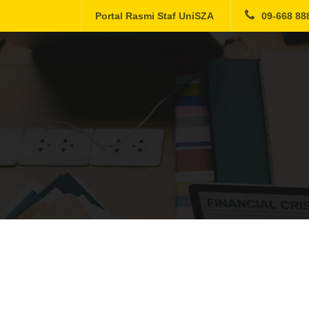
Portal Rasmi Staf UniSZA
09-668 88