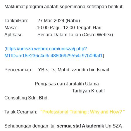
Maklumat program adalah sepertimana ketetapan berikut:
Tarikh/Hari: 27 Mac 2024 (Rabu)
Masa: 10.00 Pagi - 12.00 Tengah Hari
Aplikasi: Secara Dalam Talian (Cisco Webex)
(
https://unisza.webex.com/
unisza/j.php?
MTID=m18e236c4e3c48806925554c97b09faf1
)
Penceramah: YBrs. Ts. Mohd Izzuddin bin Ismail
Pengasas dan Jurulatih Utama
Tarbiyah Kreatif
Consulting Sdn. Bhd.
Tajuk Ceramah:
"Professional Training : Why and How? "
Sehubungan dengan itu,
semua staf Akademik
UniSZA