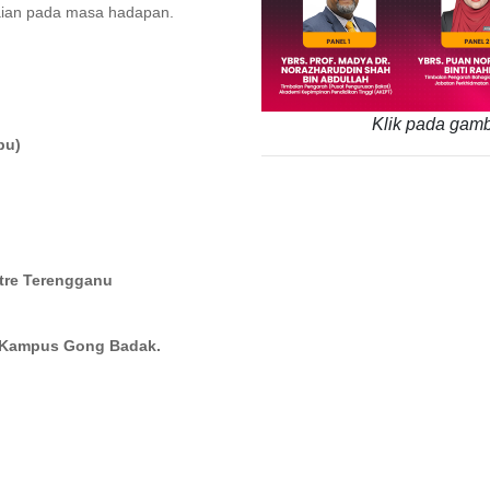
laian pada masa hadapan.
Klik pada gamb
bu)
tre Terengganu
 Kampus Gong Badak.