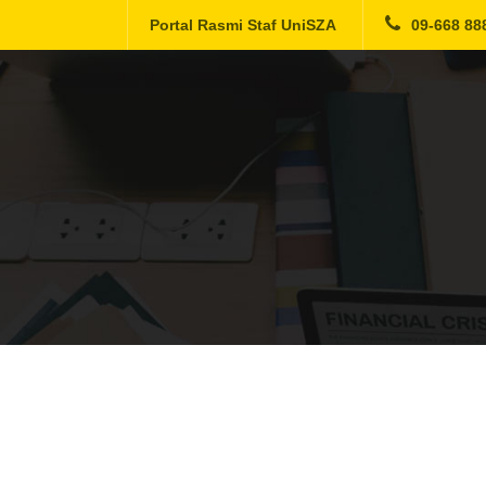
Portal Rasmi Staf UniSZA
09-668 88