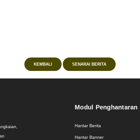
atihan (CenTTM)
inal Abidin
enTTM
KEMBALI
SENARAI BERITA
Modul Penghantaran
Hantar Berita
angkaian,
man
Hantar Banner