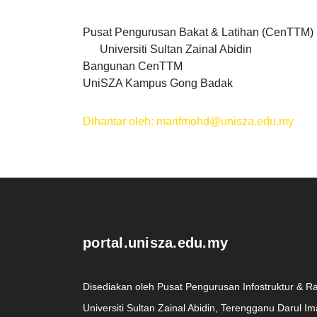
Pusat Pengurusan Bakat & L
Universiti Sultan Za
Bangunan C
UniSZA Kampus Gong Badak
Dihantar oleh: marifmohd@unisza.edu.my
.
portal.unisza.edu.my
Disediakan oleh Pusat Pengurusan Infostruktur & R
Universiti Sultan Zainal Abidin, Terengganu Darul I