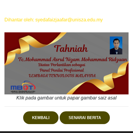
Dihantar oleh: syedafaizjaafar@unisza.edu.my
Klik pada gambar untuk papar gambar saiz asal
KEMBALI
SENARAI BERITA
.