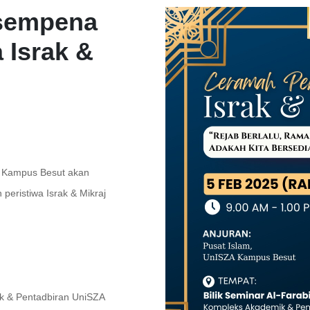
sempena
 Israk &
A Kampus Besut akan
ristiwa Israk & Mikraj
ik & Pentadbiran UniSZA