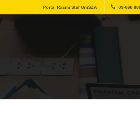
Portal Rasmi Staf UniSZA
09-668 88