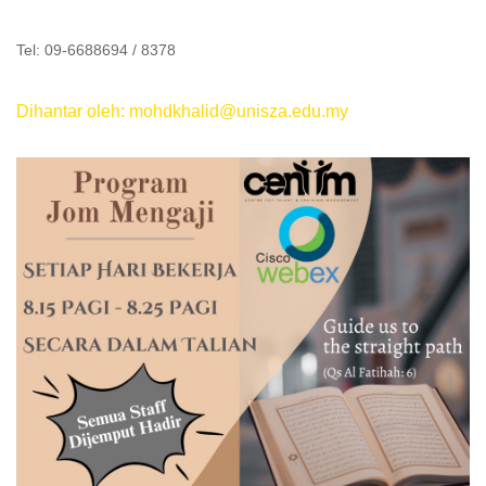
Tel: 09-6688694 / 8378
Dihantar oleh: mohdkhalid@unisza.edu.my