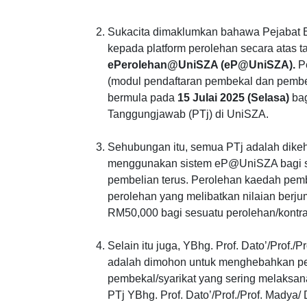
Sukacita dimaklumkan bahawa Pejabat B
kepada platform perolehan secara atas t
ePerolehan@UniSZA (eP@UniSZA).
P
(modul pendaftaran pembekal dan pembel
bermula pada
15 Julai 2025 (Selasa)
bag
Tanggungjawab (PTj) di UniSZA.
Sehubungan itu, semua PTj adalah dike
menggunakan sistem eP@UniSZA bagi 
pembelian terus. Perolehan kaedah pem
perolehan yang melibatkan nilaian berju
RM50,000 bagi sesuatu perolehan/kontrak
Selain itu juga, YBhg. Prof. Dato’/Prof./
adalah dimohon untuk menghebahkan pe
pembekal/syarikat yang sering melaksa
PTj YBhg. Prof. Dato’/Prof./Prof. Madya/