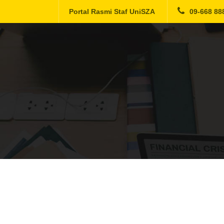
Portal Rasmi Staf UniSZA
09-668 88