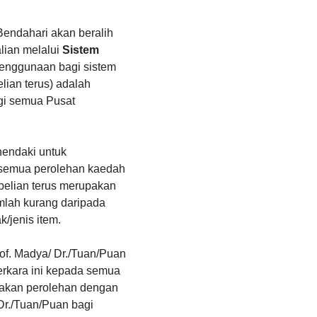
endahari akan beralih
alian melalui
Sistem
enggunaan bagi sistem
ian terus) adalah
i semua Pusat
hendaki untuk
semua perolehan kaedah
belian terus merupakan
mlah kurang daripada
/jenis item.
Prof. Madya/ Dr./Tuan/Puan
rkara ini kepada semua
nakan perolehan dengan
 Dr./Tuan/Puan bagi