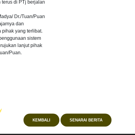
erus di PTj berjalan
 Madya/ Dr./Tuan/Puan
ajarnya dan
ihak yang terlibat.
 penggunaan sistem
ujukan lanjut pihak
/Tuan/Puan.
y
KEMBALI
SENARAI BERITA