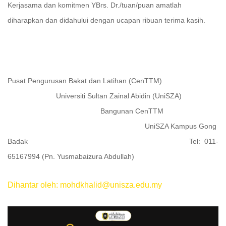
Kerjasama dan komitmen YBrs. Dr./tuan/puan amatlah
diharapkan dan didahului dengan ucapan ribuan terima kasih.
Pusat Pengurusan Bakat dan Latihan (CenTTM)
Universiti Sultan Zainal Abidin (UniSZA)
Bangunan CenTTM
UniSZA Kampus Gong
Badak Tel: 011-
65167994 (Pn. Yusmabaizura Abdullah)
Dihantar oleh: mohdkhalid@unisza.edu.my