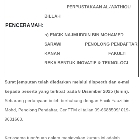
PERPUSTAKAAN AL-WATHIQU
BILLAH
PENCERAMAH:
b) ENCIK NAJMUDDIN BIN MOHAMED
SARAWI
PENOLONG PENDAFTAR
KANAN FAKULTI
REKA BENTUK INOVATIF & TEKNOLOGI
Surat jemputan telah diedarkan melalui dispecth dan e-mel
kepada peserta yang terlibat pada 8 Disember 2025 (Isnin).
Sebarang
pertanyaan boleh berhubung dengan Encik Fauzi bin
Mohd, Penolong Pendaftar, CenTTM di talian 09-6688509/ 019-
9631663.
Kerjasama tuan/puan dalam menjayakan kursus ini adalah