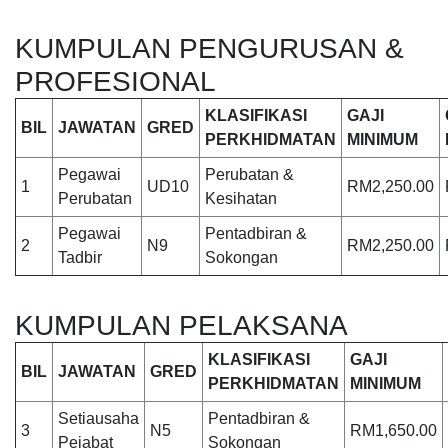
KUMPULAN PENGURUSAN &
PROFESIONAL
KLASIFIKASI
GAJI
BIL
JAWATAN
GRED
PERKHIDMATAN
MINIMUM
Pegawai
Perubatan &
1
UD10
RM2,250.00
Perubatan
Kesihatan
Pegawai
Pentadbiran &
2
N9
RM2,250.00
Tadbir
Sokongan
KUMPULAN PELAKSANA
KLASIFIKASI
GAJI
BIL
JAWATAN
GRED
PERKHIDMATAN
MINIMUM
Setiausaha
Pentadbiran &
3
N5
RM1,650.00
Pejabat
Sokongan