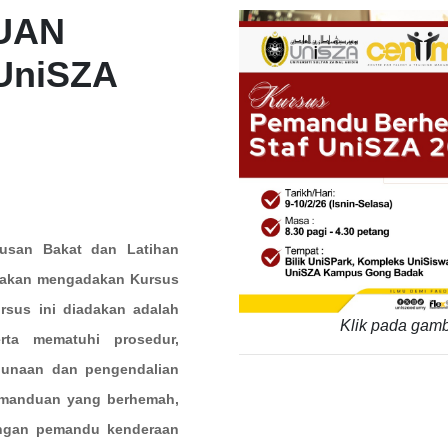
UAN
UniSZA
usan Bakat dan Latihan
r akan mengadakan Kursus
sus ini diadakan adalah
Klik pada gamb
ta mematuhi prosedur,
ggunaan dan pengendalian
emanduan yang berhemah,
angan pemandu kenderaan