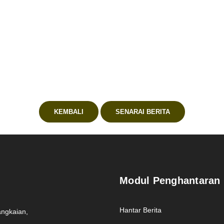
atihan (CenTTM)
ong Badak
KEMBALI
SENARAI BERITA
Modul Penghantaran
Hantar Berita
angkaian,