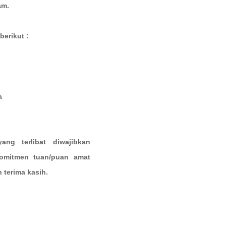
am.
erikut :
mpleks UniSiswa
ng terlibat diwajibkan
omitmen tuan/puan amat
 terima kasih.