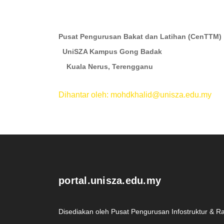
Pusat Pengurusan Bakat dan L
UniSZA Kampus G
Kuala Nerus, Terengganu
Dihantar oleh: mohdkhalid@unisza.edu.my
.
portal.unisza.edu.my
Disediakan oleh Pusat Pengurusan Infostruktur & R