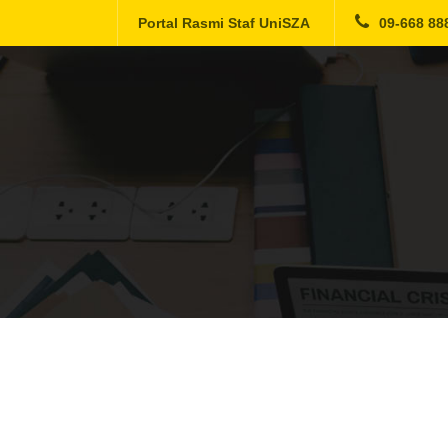
Portal Rasmi Staf UniSZA
09-668 88