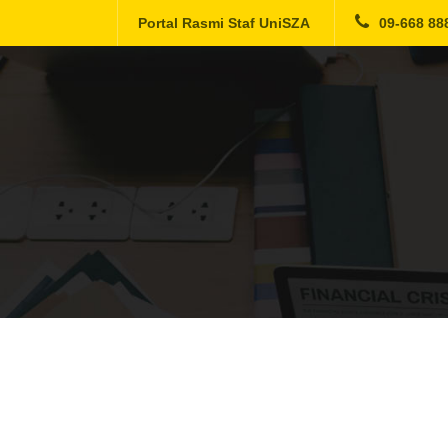
Portal Rasmi Staf UniSZA
09-668 88