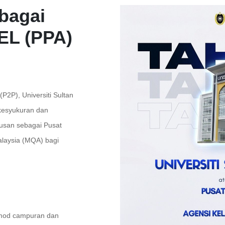
ebagai
EL (PPA)
P2P), Universiti Sultan
 kesyukuran dan
usan sebagai Pusat
alaysia (MQA) bagi
, mod campuran dan