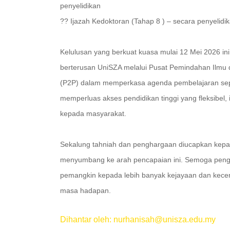
penyelidikan
?? Ijazah Kedoktoran (Tahap 8 ) – secara penyelidi
Kelulusan yang berkuat kuasa mulai 12 Mei 2026 i
berterusan UniSZA melalui Pusat Pemindahan Ilmu 
(P2P) dalam memperkasa agenda pembelajaran sep
memperluas akses pendidikan tinggi yang fleksibel, in
kepada masyarakat.
Sekalung tahniah dan penghargaan diucapkan kepa
menyumbang ke arah pencapaian ini. Semoga pengik
pemangkin kepada lebih banyak kejayaan dan kecem
masa hadapan.
Dihantar oleh: nurhanisah@unisza.edu.my