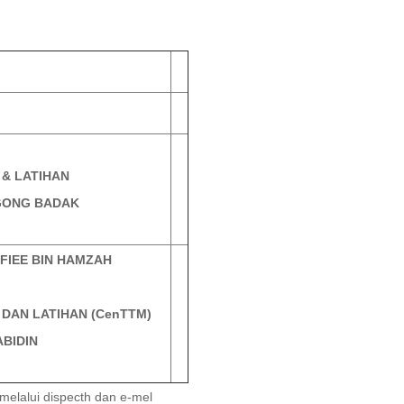
R CenTTM 1
& LATIHAN
GONG BADAK
SHAFIEE BIN HAMZAH
ARAH
 DAN LATIHAN (CenTTM)
ABIDIN
 melalui dispecth dan e-mel