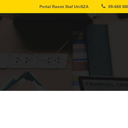
Portal Rasmi Staf UniSZA
09-668 88