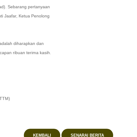
had). Sebarang
pertanyaan
i Jaafar, Ketua Penolong
adalah diharapkan dan
capan ribuan terima kasih.
Latihan (CenTTM)
 Latihan ( CenTTM)
KEMBALI
SENARAI BERITA